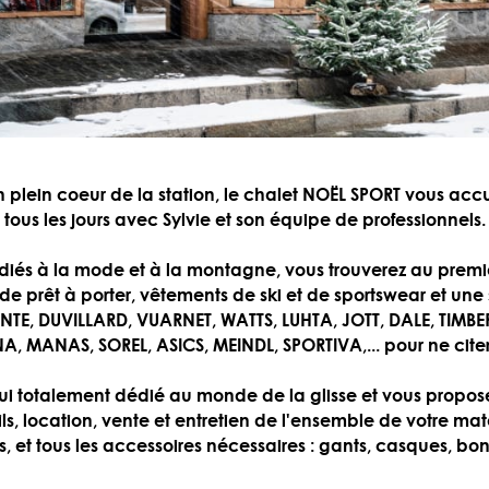
 plein coeur de la station, le chalet NOËL SPORT vous accu
tous les jours avec Sylvie et son équipe de professionnels.
iés à la mode et à la montagne, vous trouverez au premi
e prêt à porter, vêtements de ski et de sportswear et une
NTE, DUVILLARD, VUARNET, WATTS, LUHTA, JOTT, DALE, TIMB
, MANAS, SOREL, ASICS, MEINDL, SPORTIVA,... pour ne citer 
lui totalement dédié au monde de la glisse et vous propo
ils, location, vente et entretien de l'ensemble de votre maté
s, et tous les accessoires nécessaires : gants, casques, bon